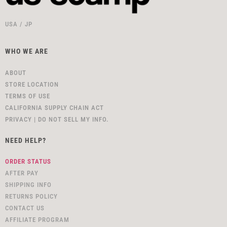
USA / JP
WHO WE ARE
ABOUT
STORE LOCATION
TERMS OF USE
CALIFORNIA SUPPLY CHAIN ACT
PRIVACY | DO NOT SELL MY INFO.
NEED HELP?
ORDER STATUS
AFTER PAY
SHIPPING INFO
RETURNS POLICY
CONTACT US
AFFILIATE PROGRAM